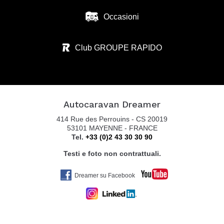
Occasioni
ZANINI CAMPER SRL
VIA S. BENEDETTO N.37
Club GROUPE RAPIDO
36026 SUMMAGA DI PORTOGRUARO - VE
Tel. 0039 0421 205 176
Autocaravan Dreamer
AUTOCARAVAN GUGLIELMI SRL
414 Rue des Perrouins - CS 20019
VIA COLOMBARON, 6
53101 MAYENNE - FRANCE
Tel.
+33 (0)2 43 30 30 90
36045 LONIGO VI
Tel. +39 0444 831598
Testi e foto non contrattuali.
Dreamer su Facebook
BELTRANI CARAVAN MARKET SRL
VIA CA BIANCA 361