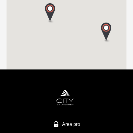
22063 CANTU (Co)
Tel. 0039 031 713636
GROPPETTI SRL
VIA PASSERERA
24060 CHIUDUNO - BG
Tel. 0039 0358 337 74
EURO VACANZE SRL
VIA MIRABELLA 1
28040 VARALLO POMBIA - NO
Tel. 0039 0321 95 71 10
Area pro