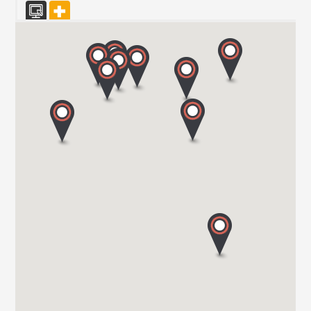
CARAVAN SCHIAVOLIN SAS
S.P. ex S.S. 494 al KM 21,100
20080 OZZERO - MI
Tel. 0039 02 94 004 141
CENTRO CARAVANS BARASSI SRL
VIALE LOMBARDIA 254
20900 MONZA
Tel. 039743573
TRANSWE IT SRL
VIA MILANO 58/A