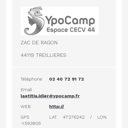
ZAC DE RAGON
44119 TREILLIERES
Téléphone
02 40 72 91 72
Email
laetitia.idier@ypocamp.fr
WEB
http://
GPS
LAT. 47.276242 / LON.
-1.593805