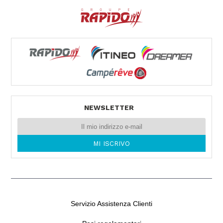
40024 CASTEL SAN PIETRO TERME (BO)
Tel. 0039051943327
VEMACAR
Via Ammiraglio Persano 29
90142 PALERMO -
Tel. 0039091544546
NEWSLETTER
Servizio Assistenza Clienti