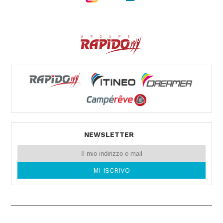
BELTRANI CARAVAN MARKET SRL
VIA CA BIANCA 361
40024 CASTEL SAN PIETRO TERME (BO)
Tel. 0039051943327
VEMACAR
Via Ammiraglio Persano 29
90142 PALERMO -
Tel. 0039091544546
NEWSLETTER