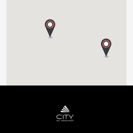
TRANSWE IT SRL
VIA MILANO 58/A
22063 CANTU (Co)
Tel. 0039 031 713636
GROPPETTI SRL
VIA PASSERERA
24060 CHIUDUNO - BG
Tel. 0039 0358 337 74
EURO VACANZE SRL
VIA MIRABELLA 1
28040 VARALLO POMBIA - NO