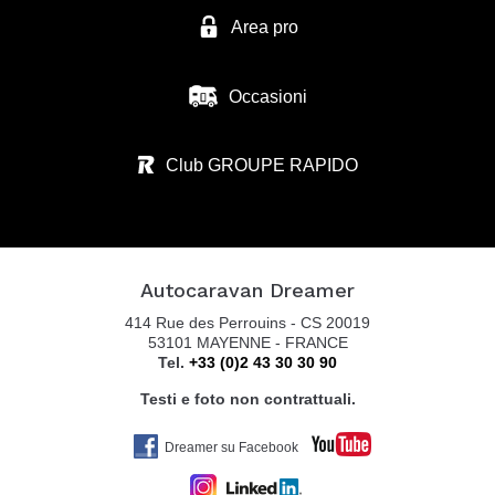
Tel. 0039 0321 95 71 10
Area pro
Occasioni
ZANINI CAMPER SRL
VIA S. BENEDETTO N.37
Club GROUPE RAPIDO
36026 SUMMAGA DI PORTOGRUARO - VE
Tel. 0039 0421 205 176
Autocaravan Dreamer
AUTOCARAVAN GUGLIELMI SRL
414 Rue des Perrouins - CS 20019
VIA COLOMBARON, 6
53101 MAYENNE - FRANCE
Tel.
+33 (0)2 43 30 30 90
36045 LONIGO VI
Tel. +39 0444 831598
Testi e foto non contrattuali.
Dreamer su Facebook