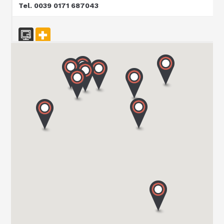
Tel. 0039 0171 687043
CARAVAN SCHIAVOLIN SAS
S.P. ex S.S. 494 al KM 21,100
20080 OZZERO - MI
Tel. 0039 02 94 004 141
CENTRO CARAVANS BARASSI SRL
VIALE LOMBARDIA 254
20900 MONZA
Tel. 039743573