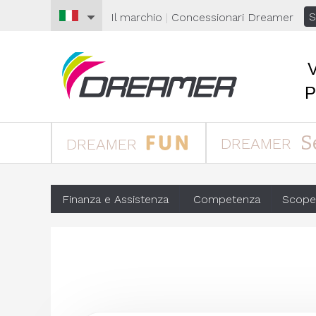
S
Il marchio
|
Concessionari
Dreamer
S
DREAMER
DREAMER
Finanza e Assistenza
Competenza
Scope