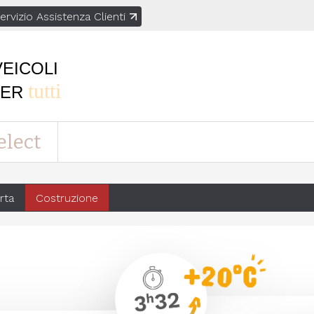
ervizio Assistenza Clienti
VEICOLI
tutti
PER
elect
rta
Costruzione