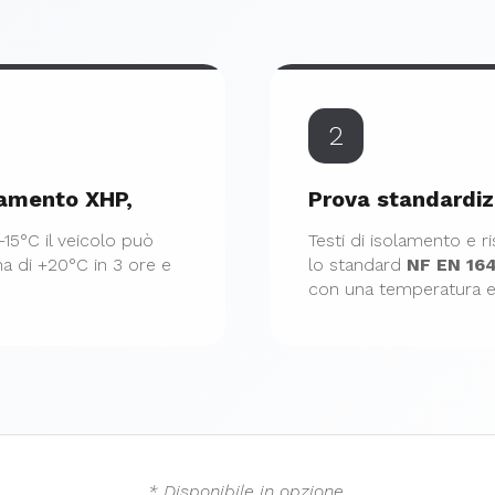
2
lamento XHP,
Prova standardi
15°C il veicolo può
Testi di isolamento e
na di +20°C in 3 ore e
lo standard
NF EN 16
con una temperatura es
* Disponibile in opzione.