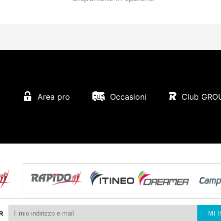
Area pro
Occasioni
Club GRO
R