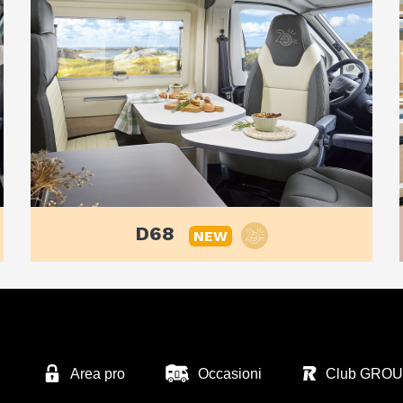
D68
NEW
Area pro
Occasioni
Club GRO