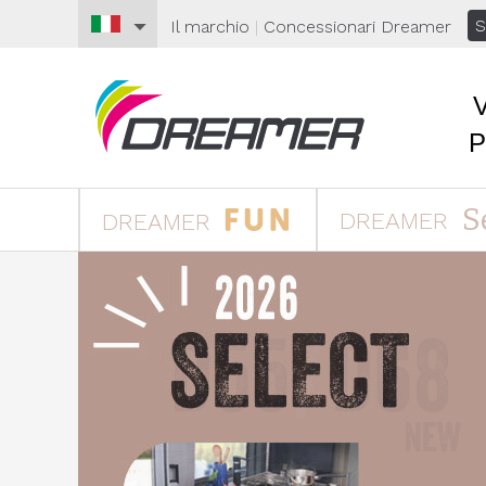
S
Il marchio
|
Concessionari
Dreamer
S
DREAMER
DREAMER