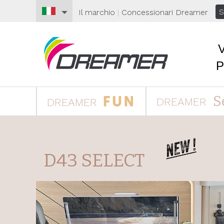
S
Il marchio
|
Concessionari
Dreamer
S
DREAMER
DREAMER
D43 SELECT