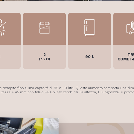
TR
2
4
90 L
COMBI 
(o:2+1)
ere riempito fino a una capacità di 95 o 110 litri. Questo aumento comporta una dimi
Altezza + 45 mm con telaio HEAVY e/o cerchi 16" H altezza, L lunghezza, P profo