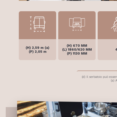
(H) 670 MM
(H) 2,59 m (a)
(L) 1860/620 MM
(P) 2,05 m
(P) 1130 MM
(d) Il serbatoio può ess
(a) 