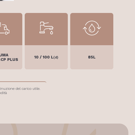
UMA
10 / 100 L
85L
(d)
4CP PLUS
nuzione del carico utile.
ndità