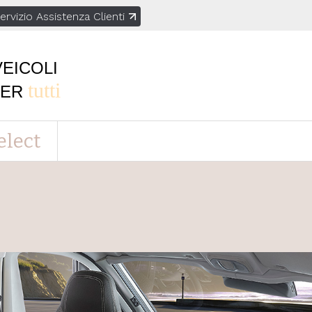
ervizio Assistenza Clienti
VEICOLI
tutti
PER
elect