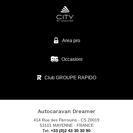
EURO VACANZE SRL
VIA MIRABELLA 1
28040 VARALLO POMBIA - NO
Tel. 0039 0321 95 71 10
Area pro
Occasioni
ZANINI CAMPER SRL
VIA S. BENEDETTO N.37
Club GROUPE RAPIDO
36026 SUMMAGA DI PORTOGRUARO - VE
Tel. 0039 0421 205 176
Autocaravan Dreamer
AUTOCARAVAN GUGLIELMI SRL
414 Rue des Perrouins - CS 20019
VIA COLOMBARON, 6
53101 MAYENNE - FRANCE
Tel.
+33 (0)2 43 30 30 90