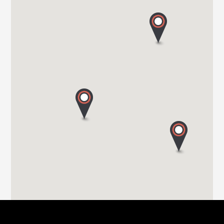
20900 MONZA
Tel. 039743573
TRANSWE IT SRL
VIA MILANO 58/A
22063 CANTU (Co)
Tel. 0039 031 713636
GROPPETTI SRL
VIA PASSERERA
24060 CHIUDUNO - BG
Tel. 0039 0358 337 74