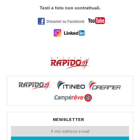
36045 LONIGO VI
Tel. +39 0444 831598
Testi e foto non contrattuali.
Dreamer su Facebook
BELTRANI CARAVAN MARKET SRL
VIA CA BIANCA 361
40024 CASTEL SAN PIETRO TERME (BO)
Tel. 0039051943327
VEMACAR
Via Ammiraglio Persano 29
90142 PALERMO -
Tel. 0039091544546
NEWSLETTER