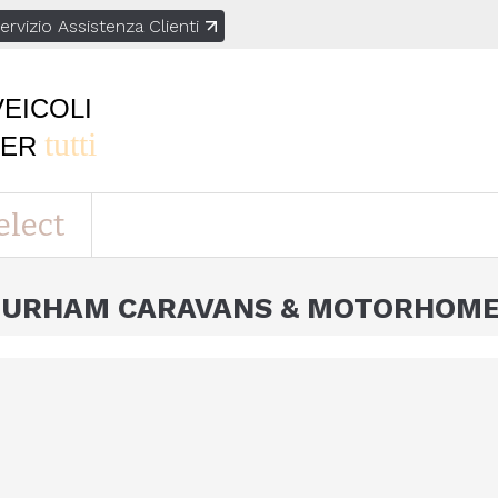
ervizio Assistenza Clienti
VEICOLI
tutti
PER
elect
URHAM CARAVANS & MOTORHOM