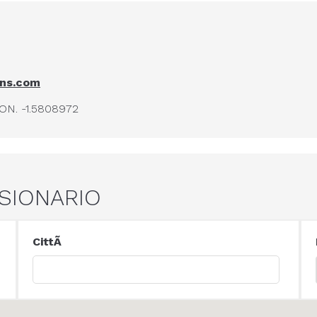
ans.com
ON. -1.5808972
SIONARIO
CittÃ