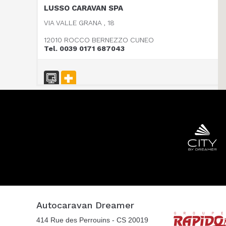
LUSSO CARAVAN SPA
VIA VALLE GRANA , 18
12010 ROCCO BERNEZZO CUNEO
Tel. 0039 0171 687043
CARAVAN SCHIAVOLIN SAS
S.P. ex S.S. 494 al KM 21,100
20080 OZZERO - MI
Tel. 0039 02 94 004 141
CENTRO CARAVANS BARASSI SRL
VIALE LOMBARDIA 254
Autocaravan Dreamer
20900 MONZA
414 Rue des Perrouins - CS 20019