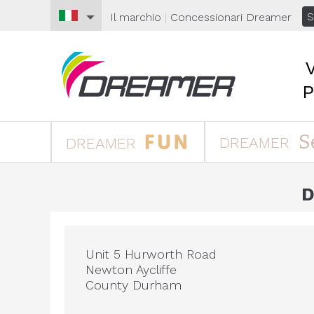
S
Il marchio
|
Concessionari
Dreamer
S
DREAMER
DREAMER
D
Unit 5 Hurworth Road
Newton Aycliffe
County Durham