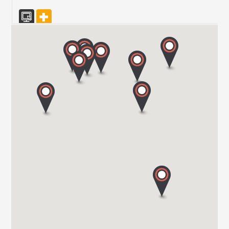
CARAVAN SCHIAVOLIN SAS
S.P. ex S.S. 494 al KM 21,100
20080 OZZERO - MI
Tel. 0039 02 94 004 141
CENTRO CARAVANS BARASSI SRL
VIALE LOMBARDIA 254
20900 MONZA
Tel. 039743573
TRANSWE IT SRL