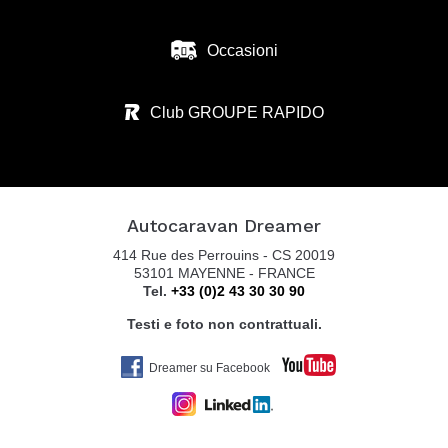
Occasioni
ZANINI CAMPER SRL
VIA S. BENEDETTO N.37
Club GROUPE RAPIDO
36026 SUMMAGA DI PORTOGRUARO - VE
Tel. 0039 0421 205 176
Autocaravan Dreamer
AUTOCARAVAN GUGLIELMI SRL
414 Rue des Perrouins - CS 20019
VIA COLOMBARON, 6
53101 MAYENNE - FRANCE
Tel.
+33 (0)2 43 30 30 90
36045 LONIGO VI
Tel. +39 0444 831598
Testi e foto non contrattuali.
Dreamer su Facebook
BELTRANI CARAVAN MARKET SRL
VIA CA BIANCA 361