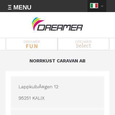
Ξ MENU
DREAMER
DREAMER
Select
NORRKUST CARAVAN AB
LappkullvÃ¤gen 12
95251 KALIX