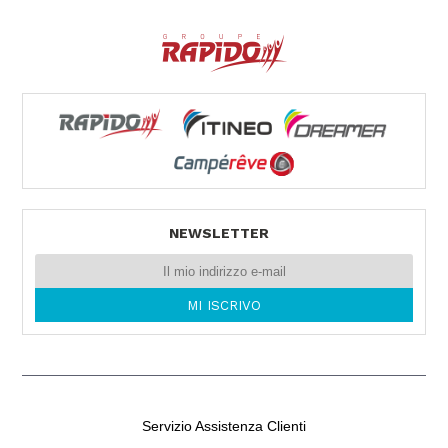
40024 CASTEL SAN PIETRO TERME (BO)
Tel. 0039051943327
VEMACAR
Via Ammiraglio Persano 29
90142 PALERMO -
Tel. 0039091544546
NEWSLETTER
Servizio Assistenza Clienti