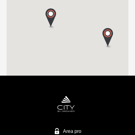
VIA MILANO 58/A
22063 CANTU (Co)
Tel. 0039 031 713636
GROPPETTI SRL
VIA PASSERERA
24060 CHIUDUNO - BG
Tel. 0039 0358 337 74
EURO VACANZE SRL
VIA MIRABELLA 1
28040 VARALLO POMBIA - NO
Tel. 0039 0321 95 71 10
Area pro