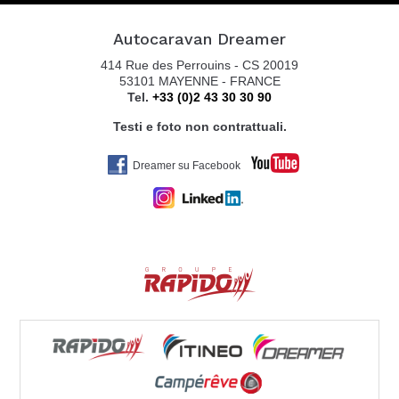
Autocaravan Dreamer
AUTOCARAVAN GUGLIELMI SRL
414 Rue des Perrouins - CS 20019
VIA COLOMBARON, 6
53101 MAYENNE - FRANCE
Tel.
+33 (0)2 43 30 30 90
36045 LONIGO VI
Tel. +39 0444 831598
Testi e foto non contrattuali.
Dreamer su Facebook
BELTRANI CARAVAN MARKET SRL
VIA CA BIANCA 361
40024 CASTEL SAN PIETRO TERME (BO)
Tel. 0039051943327
VEMACAR
Via Ammiraglio Persano 29