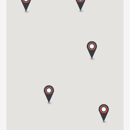
CENTRO CARAVANS BARASSI SRL
VIALE LOMBARDIA 254
20900 MONZA
Tel. 039743573
TRANSWE IT SRL
VIA MILANO 58/A
22063 CANTU (Co)
Tel. 0039 031 713636
GROPPETTI SRL