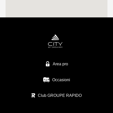
VIA PASSERERA
24060 CHIUDUNO - BG
Tel. 0039 0358 337 74
EURO VACANZE SRL
VIA MIRABELLA 1
28040 VARALLO POMBIA - NO
Tel. 0039 0321 95 71 10
Area pro
Occasioni
ZANINI CAMPER SRL
VIA S. BENEDETTO N.37
Club GROUPE RAPIDO
36026 SUMMAGA DI PORTOGRUARO - VE
Tel. 0039 0421 205 176