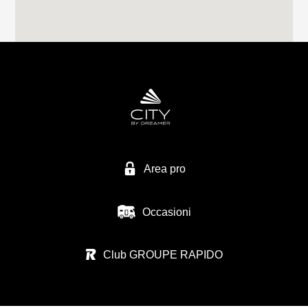
24060 CHIUDUNO - BG
Tel. 0039 0358 337 74
EURO VACANZE SRL
VIA MIRABELLA 1
28040 VARALLO POMBIA - NO
Tel. 0039 0321 95 71 10
Area pro
Occasioni
ZANINI CAMPER SRL
VIA S. BENEDETTO N.37
Club GROUPE RAPIDO
36026 SUMMAGA DI PORTOGRUARO - VE
Tel. 0039 0421 205 176