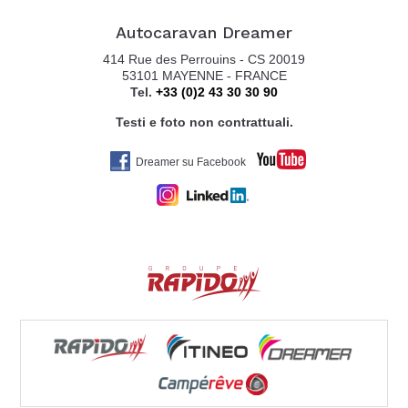
Autocaravan Dreamer
AUTOCARAVAN GUGLIELMI SRL
414 Rue des Perrouins - CS 20019
VIA COLOMBARON, 6
53101 MAYENNE - FRANCE
Tel.
+33 (0)2 43 30 30 90
36045 LONIGO VI
Tel. +39 0444 831598
Testi e foto non contrattuali.
Dreamer su Facebook
BELTRANI CARAVAN MARKET SRL
VIA CA BIANCA 361
40024 CASTEL SAN PIETRO TERME (BO)
Tel. 0039051943327
VEMACAR
Via Ammiraglio Persano 29