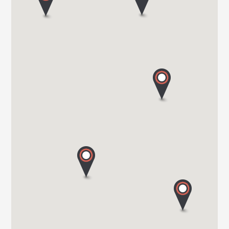
CENTRO CARAVANS BARASSI SRL
VIALE LOMBARDIA 254
20900 MONZA
Tel. 039743573
TRANSWE IT SRL
VIA MILANO 58/A
22063 CANTU (Co)
Tel. 0039 031 713636
GROPPETTI SRL
VIA PASSERERA