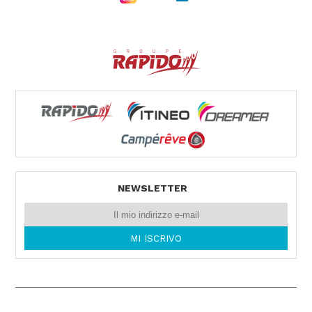
BELTRANI CARAVAN MARKET SRL
VIA CA BIANCA 361
40024 CASTEL SAN PIETRO TERME (BO)
Tel. 0039051943327
VEMACAR
Via Ammiraglio Persano 29
90142 PALERMO -
Tel. 0039091544546
NEWSLETTER