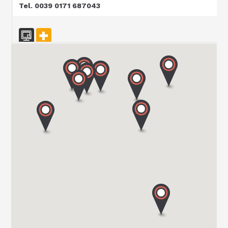
Tel. 0039 0171 687043
CARAVAN SCHIAVOLIN SAS
S.P. ex S.S. 494 al KM 21,100
20080 OZZERO - MI
Tel. 0039 02 94 004 141
CENTRO CARAVANS BARASSI SRL
VIALE LOMBARDIA 254
20900 MONZA
Tel. 039743573