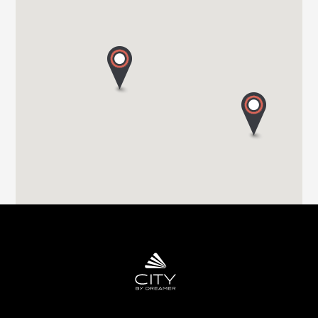
TRANSWE IT SRL
VIA MILANO 58/A
22063 CANTU (Co)
Tel. 0039 031 713636
GROPPETTI SRL
VIA PASSERERA
24060 CHIUDUNO - BG
Tel. 0039 0358 337 74
EURO VACANZE SRL
VIA MIRABELLA 1
28040 VARALLO POMBIA - NO