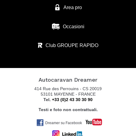
Tel. 0039 0321 95 71 10
Area pro
Occasioni
ZANINI CAMPER SRL
VIA S. BENEDETTO N.37
Club GROUPE RAPIDO
36026 SUMMAGA DI PORTOGRUARO - VE
Tel. 0039 0421 205 176
Autocaravan Dreamer
AUTOCARAVAN GUGLIELMI SRL
414 Rue des Perrouins - CS 20019
VIA COLOMBARON, 6
53101 MAYENNE - FRANCE
Tel.
+33 (0)2 43 30 30 90
36045 LONIGO VI
Tel. +39 0444 831598
Testi e foto non contrattuali.
Dreamer su Facebook