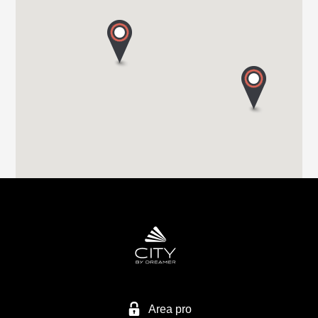
VIA MILANO 58/A
22063 CANTU (Co)
Tel. 0039 031 713636
GROPPETTI SRL
VIA PASSERERA
24060 CHIUDUNO - BG
Tel. 0039 0358 337 74
EURO VACANZE SRL
VIA MIRABELLA 1
28040 VARALLO POMBIA - NO
Tel. 0039 0321 95 71 10
Area pro