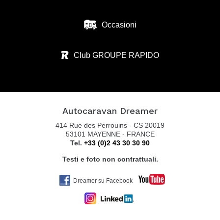
Occasioni
ZANINI CAMPER SRL
VIA S. BENEDETTO N.37
Club GROUPE RAPIDO
36026 SUMMAGA DI PORTOGRUARO - VE
Tel. 0039 0421 205 176
Autocaravan Dreamer
AUTOCARAVAN GUGLIELMI SRL
414 Rue des Perrouins - CS 20019
VIA COLOMBARON, 6
53101 MAYENNE - FRANCE
Tel.
+33 (0)2 43 30 30 90
36045 LONIGO VI
Tel. +39 0444 831598
Testi e foto non contrattuali.
Dreamer su Facebook
BELTRANI CARAVAN MARKET SRL
VIA CA BIANCA 361