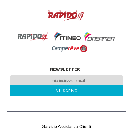
40024 CASTEL SAN PIETRO TERME (BO)
Tel. 0039051943327
VEMACAR
Via Ammiraglio Persano 29
90142 PALERMO -
Tel. 0039091544546
NEWSLETTER
Servizio Assistenza Clienti