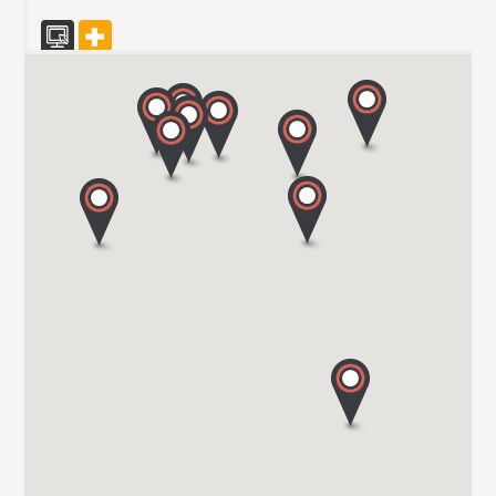
CARAVAN SCHIAVOLIN SAS
S.P. ex S.S. 494 al KM 21,100
20080 OZZERO - MI
Tel. 0039 02 94 004 141
CENTRO CARAVANS BARASSI SRL
VIALE LOMBARDIA 254
20900 MONZA
Tel. 039743573
TRANSWE IT SRL