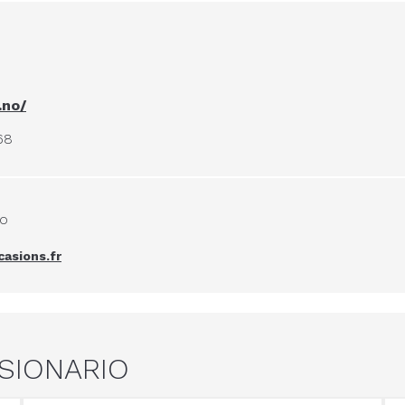
.no/
68
io
asions.fr
SIONARIO