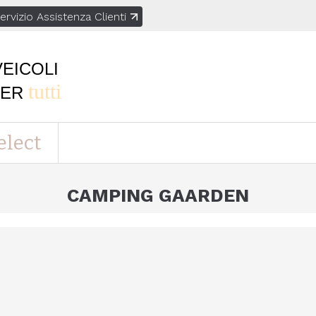
ervizio Assistenza Clienti
VEICOLI
tutti
PER
elect
CAMPING GAARDEN