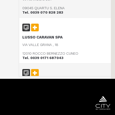
09045 QUARTU S. ELENA
Tel. 0039 070 828 283
LUSSO CARAVAN SPA
VIA VALLE GRANA , 18
12010 ROCCO BERNEZZO CUNEO
Tel. 0039 0171 687043
CARAVAN SCHIAVOLIN SAS
S.P. ex S.S. 494 al KM 21,100
20080 OZZERO - MI
Tel. 0039 02 94 004 141