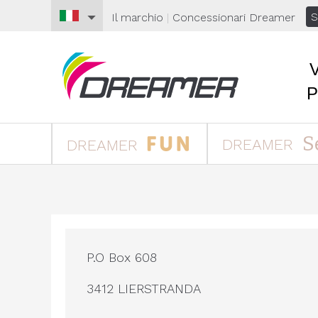
S
Il marchio
|
Concessionari
Dreamer
S
DREAMER
DREAMER
P.O Box 608
3412 LIERSTRANDA