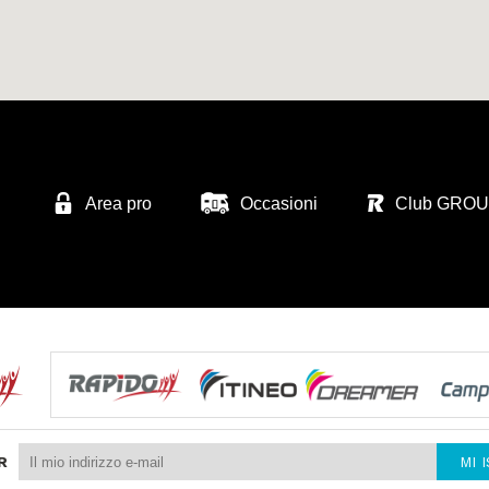
Area pro
Occasioni
Club GRO
R