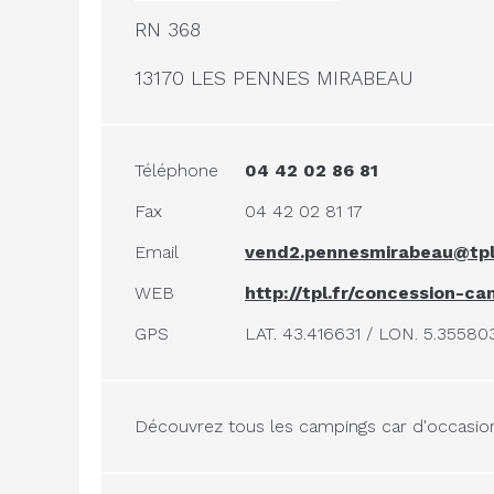
RN 368
13170 LES PENNES MIRABEAU
Téléphone
04 42 02 86 81
Fax
04 42 02 81 17
Email
vend2.pennesmirabeau@tpl
WEB
http://tpl.fr/concession-c
GPS
LAT. 43.416631 / LON. 5.35580
Découvrez tous les campings car d'occasi