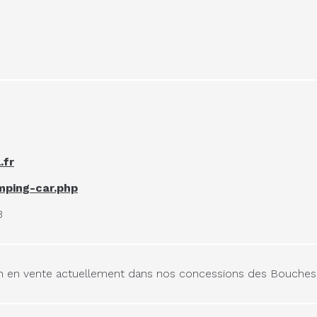
.fr
amping-car.php
3
on en vente actuellement dans nos concessions des Bouche