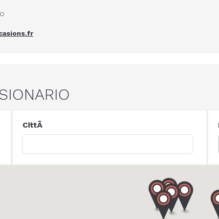
io
asions.fr
SIONARIO
CittÃ