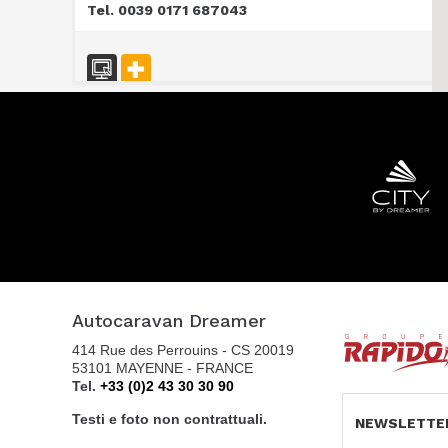
Tel. 0039 0171 687043
CARAVAN SCHIAVOLIN SAS
S.P. ex S.S. 494 al KM 21,100
20080 OZZERO - MI
Tel. 0039 02 94 004 141
CENTRO CARAVANS BARASSI SRL
VIALE LOMBARDIA 254
Autocaravan Dreamer
20900 MONZA
414 Rue des Perrouins - CS 20019
Tel. 039743573
53101 MAYENNE - FRANCE
Tel.
+33 (0)2 43 30 30 90
Testi e foto non contrattuali.
NEWSLETTE