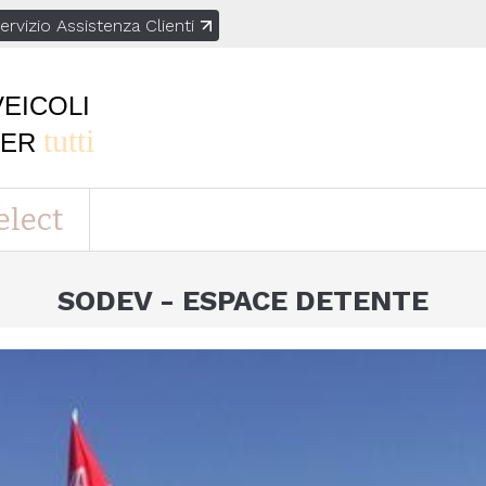
ervizio Assistenza Clienti
VEICOLI
tutti
PER
elect
SODEV - ESPACE DETENTE