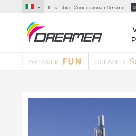
S
Il marchio
|
Concessionari
Dreamer
S
DREAMER
DREAMER