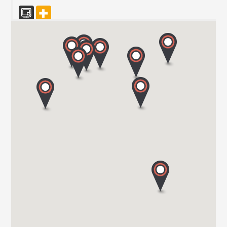
CARAVAN SCHIAVOLIN SAS
S.P. ex S.S. 494 al KM 21,100
20080 OZZERO - MI
Tel. 0039 02 94 004 141
CENTRO CARAVANS BARASSI SRL
VIALE LOMBARDIA 254
20900 MONZA
Tel. 039743573
TRANSWE IT SRL
VIA MILANO 58/A