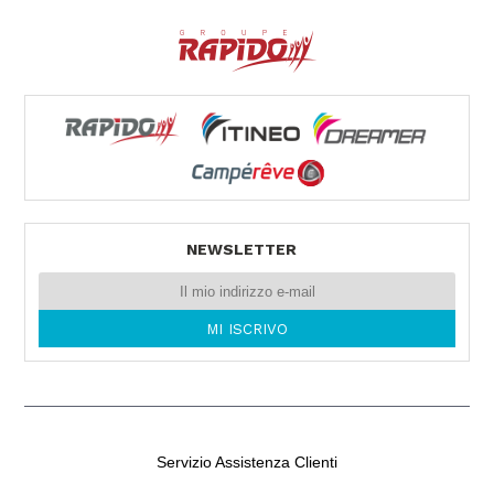
40024 CASTEL SAN PIETRO TERME (BO)
Tel. 0039051943327
VEMACAR
Via Ammiraglio Persano 29
90142 PALERMO -
Tel. 0039091544546
NEWSLETTER
Servizio Assistenza Clienti