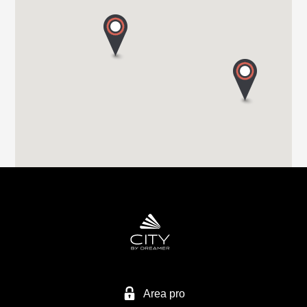
22063 CANTU (Co)
Tel. 0039 031 713636
GROPPETTI SRL
VIA PASSERERA
24060 CHIUDUNO - BG
Tel. 0039 0358 337 74
EURO VACANZE SRL
VIA MIRABELLA 1
28040 VARALLO POMBIA - NO
Tel. 0039 0321 95 71 10
Area pro