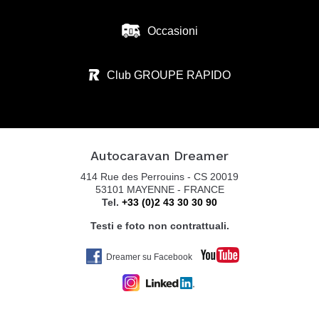
Occasioni
ZANINI CAMPER SRL
VIA S. BENEDETTO N.37
Club GROUPE RAPIDO
36026 SUMMAGA DI PORTOGRUARO - VE
Tel. 0039 0421 205 176
Autocaravan Dreamer
AUTOCARAVAN GUGLIELMI SRL
414 Rue des Perrouins - CS 20019
VIA COLOMBARON, 6
53101 MAYENNE - FRANCE
Tel.
+33 (0)2 43 30 30 90
36045 LONIGO VI
Tel. +39 0444 831598
Testi e foto non contrattuali.
Dreamer su Facebook
BELTRANI CARAVAN MARKET SRL
VIA CA BIANCA 361