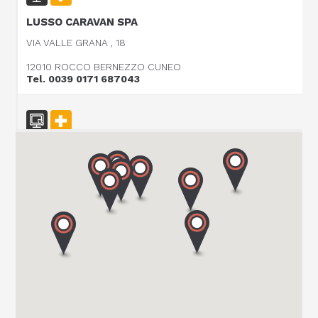
LUSSO CARAVAN SPA
VIA VALLE GRANA , 18
12010 ROCCO BERNEZZO CUNEO
Tel. 0039 0171 687043
CARAVAN SCHIAVOLIN SAS
S.P. ex S.S. 494 al KM 21,100
20080 OZZERO - MI
Tel. 0039 02 94 004 141
CENTRO CARAVANS BARASSI SRL
VIALE LOMBARDIA 254