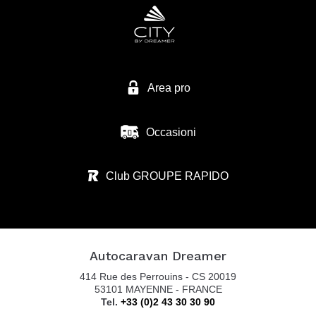
EURO VACANZE SRL
VIA MIRABELLA 1
28040 VARALLO POMBIA - NO
Tel. 0039 0321 95 71 10
Area pro
Occasioni
ZANINI CAMPER SRL
VIA S. BENEDETTO N.37
Club GROUPE RAPIDO
36026 SUMMAGA DI PORTOGRUARO - VE
Tel. 0039 0421 205 176
Autocaravan Dreamer
AUTOCARAVAN GUGLIELMI SRL
414 Rue des Perrouins - CS 20019
VIA COLOMBARON, 6
53101 MAYENNE - FRANCE
Tel.
+33 (0)2 43 30 30 90
36045 LONIGO VI