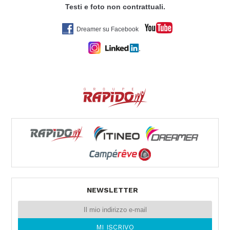
Tel. +39 0444 831598
Testi e foto non contrattuali.
Dreamer su Facebook
BELTRANI CARAVAN MARKET SRL
VIA CA BIANCA 361
40024 CASTEL SAN PIETRO TERME (BO)
Tel. 0039051943327
VEMACAR
Via Ammiraglio Persano 29
90142 PALERMO -
Tel. 0039091544546
NEWSLETTER