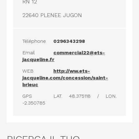
RN 12
22640 PLENEE JUGON
Téléphone
0296343298
Email
commercial22@ets-
jacqueline.fr
WEB
http://ww.ets-
jacqueline.com/concession/saint-
brieuc
GPS
LAT. 48.375118 / LON.
-2.350785