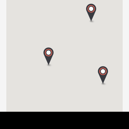
20900 MONZA
Tel. 039743573
TRANSWE IT SRL
VIA MILANO 58/A
22063 CANTU (Co)
Tel. 0039 031 713636
GROPPETTI SRL
VIA PASSERERA
24060 CHIUDUNO - BG
Tel. 0039 0358 337 74