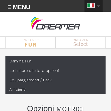
Ξ MENU
DREAMER
DREAMER
Select
Gamma Fun
Le finiture e le loro opzioni
Equipaggiamenti / Pack
Ambienti
Opzioni
MOTRICI