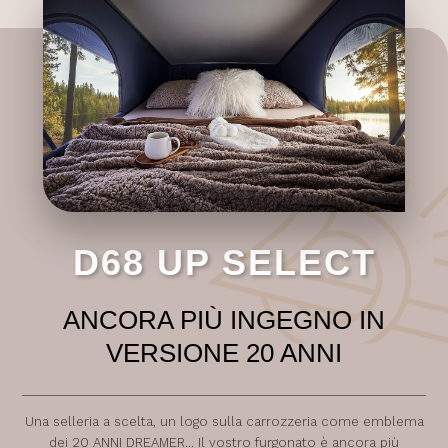
D68 UP SELECT
ANCORA PIÙ INGEGNO IN
VERSIONE 20 ANNI
Una selleria a scelta, un logo sulla carrozzeria come emblema
dei 20 ANNI DREAMER... Il vostro furgonato è ancora più