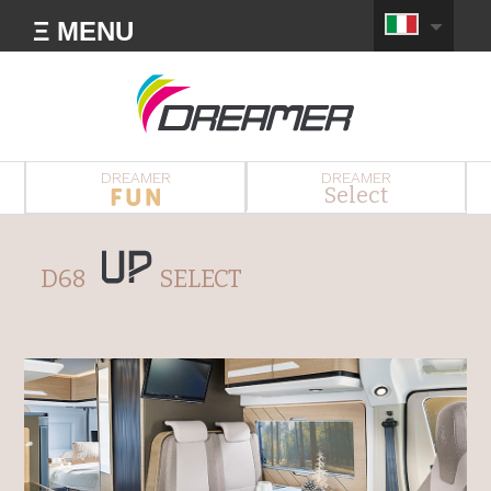
Ξ MENU
DREAMER
DREAMER
Select
D68
SELECT